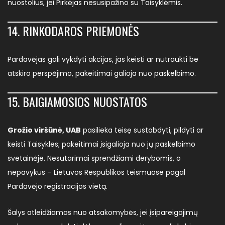
nuostolius, jei Pirkėjas nesusipažino su Taisyklėmis.
14. RINKODAROS PRIEMONĖS
Pardavėjas gali vykdyti akcijas, jas keisti ar nutraukti be
atskiro perspėjimo, pakeitimai galioja nuo paskelbimo.
15. BAIGIAMOSIOS NUOSTATOS
Grožio viršūnė, UAB
pasilieka teisę sustabdyti, pildyti ar
keisti Taisykles; pakeitimai įsigalioja nuo jų paskelbimo
svetainėje. Nesutarimai sprendžiami derybomis, o
nepavykus – Lietuvos Respublikos teismuose pagal
Pardavėjo registracijos vietą.
Šalys atleidžiamos nuo atsakomybės, jei įsipareigojimų