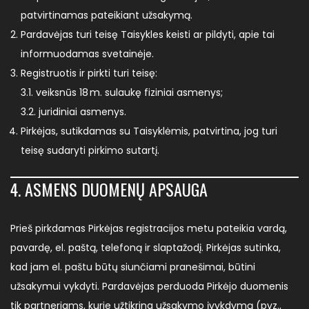
patvirtinamas pateikiant užsakymą.
Pardavėjas turi teisę Taisykles keisti ar pildyti, apie tai
informuodamas svetainėje.
Registruotis ir pirkti turi teisę:
3.1. veiksnūs 18 m. sulaukę fiziniai asmenys;
3.2. juridiniai asmenys.
Pirkėjas, sutikdamas su Taisyklėmis, patvirtina, jog turi
teisę sudaryti pirkimo sutartį.
4. ASMENS DUOMENŲ APSAUGA
Prieš pirkdamas Pirkėjas registracijos metu pateikia vardą,
pavardę, el. paštą, telefoną ir slaptažodį. Pirkėjas sutinka,
kad jam el. paštu būtų siunčiami pranešimai, būtini
užsakymui vykdyti. Pardavėjas perduoda Pirkėjo duomenis
tik partneriams, kurie užtikrina užsakymo įvykdymą (pvz.,