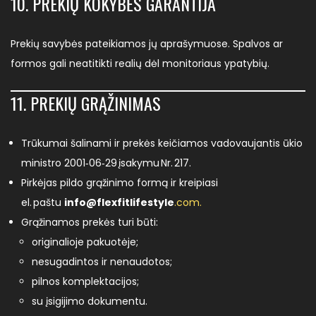
10. PREKIŲ KOKYBĖS GARANTIJA
Prekių savybės pateikiamos jų aprašymuose. Spalvos ar
formos gali neatitikti realių dėl monitoriaus ypatybių.
11. PREKIŲ GRĄŽINIMAS
Trūkumai šalinami ir prekės keičiamos vadovaujantis ūkio
ministro 2001‑06‑29 įsakymu Nr. 217.
Pirkėjas pildo grąžinimo formą ir kreipiasi
el. paštu
info@flexfitlifestyle
.com.
Grąžinamos prekės turi būti:
originalioje pakuotėje;
nesugadintos ir nenaudotos;
pilnos komplektacijos;
su įsigijimo dokumentu.