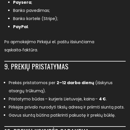
Paysera
;
Banko pavedimas;
Banko kortelė (Stripe);
PayPal
.
Po apmokėjimo Pirkėjui el. paštu išsiunčiama
sąskaita‑faktūra.
9. PREKIŲ PRISTATYMAS
Prekės pristatomos per
2–12 darbo dienų
(išskyrus
atsargų trūkumą).
Pristatymo būdas – kurjeris Lietuvoje, kaina –
4 €
.
Pirkėjas privalo nurodyti tikslų adresą ir priimti siuntą pats.
Gavus siuntą būtina patikrinti pakuotę ir prekių būklę.