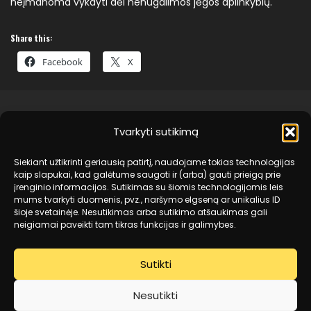
neįmanoma vykdyti dėl nenugalimos jėgos aplinkybių.
Share this:
Facebook
X
Tvarkyti sutikimą
Mano paskyra
Siekiant užtikrinti geriausią patirtį, naudojame tokias technologijas
Kursų paskyra
kaip slapukai, kad galėtume saugoti ir (arba) gauti prieigą prie
įrenginio informacijos. Sutikimas su šiomis technologijomis leis
Kontaktai
mums tvarkyti duomenis, pvz., naršymo elgseną ar unikalius ID
šioje svetainėje. Nesutikimas arba sutikimo atšaukimas gali
Prekybos internetu taisyklės
neigiamai paveikti tam tikras funkcijas ir galimybes.
Privatumo politika
Sutikti
Grąžinimas
Nesutikti
Slapukų politika (EU)