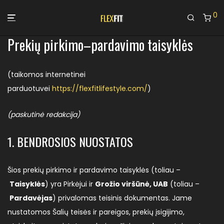
0
Prekių pirkimo–pardavimo taisyklės
(taikomos internetinei
parduotuvei
https://flexfitlifestyle.com/
)
(paskutinė redakcija)
1. BENDROSIOS NUOSTATOS
Šios prekių pirkimo ir pardavimo taisyklės (toliau –
Taisyklės
) yra Pirkėjui ir
Grožio viršūnė, UAB
(toliau –
Pardavėjas
) privalomas teisinis dokumentas. Jame
nustatomos Šalių teisės ir pareigos, prekių įsigijimo,