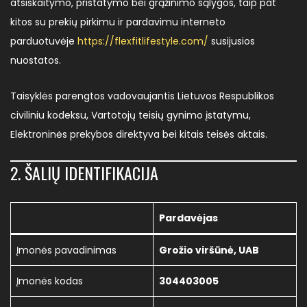
atsiskaitymo, pristatymo bei grąžinimo sąlygos, taip pat
kitos su prekių pirkimu ir pardavimu interneto
parduotuvėje
https://flexfitlifestyle.com/
susijusios
nuostatos.
Taisyklės parengtos vadovaujantis Lietuvos Respublikos
civiliniu kodeksu, Vartotojų teisių gynimo įstatymu,
Elektroninės prekybos direktyva bei kitais teisės aktais.
2. ŠALIŲ IDENTIFIKACIJA
Pardavėjas
Įmonės pavadinimas
Grožio viršūnė, UAB
Įmonės kodas
304403005