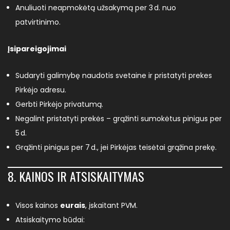
Anuliuoti neapmokėtą užsakymą per 3 d. nuo
patvirtinimo.
Įsipareigojimai
Sudaryti galimybę naudotis svetaine ir pristatyti prekes
Pirkėjo adresu.
Gerbti Pirkėjo privatumą.
Negalint pristatyti prekės – grąžinti sumokėtus pinigus per
5 d.
Grąžinti pinigus per 7 d., jei Pirkėjas teisėtai grąžina prekę.
8. KAINOS IR ATSISKAITYMAS
Visos kainos
eurais
, įskaitant PVM.
Atsiskaitymo būdai: