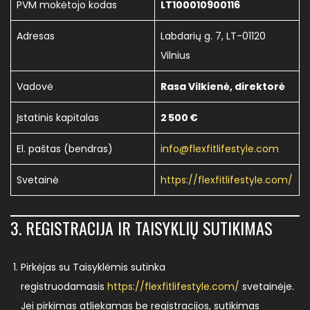
PVM mokėtojo kodas
LT100010900116
Adresas
Labdarių g. 7, LT-01120
Vilnius
Vadovė
Rasa Vilkienė, direktorė
Įstatinis kapitalas
2 500 €
El. paštas (bendras)
info@flexfitlifestyle.com
Svetainė
https://flexfitlifestyle.com/
3. REGISTRACIJA IR TAISYKLIŲ SUTIKIMAS
Pirkėjas su Taisyklėmis sutinka
registruodamasis
https://flexfitlifestyle.com/
svetainėje.
Jei pirkimas atliekamas be registracijos, sutikimas