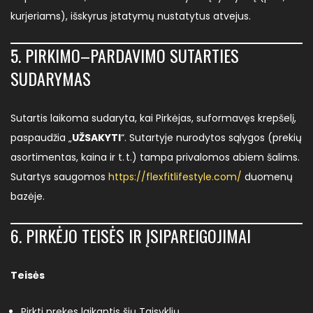
kurjeriams), išskyrus įstatymų nustatytus atvejus.
5. PIRKIMO–PARDAVIMO SUTARTIES
SUDARYMAS
Sutartis laikoma sudaryta, kai Pirkėjas, suformavęs krepšelį,
paspaudžia „
UŽSAKYTI
“. Sutartyje nurodytos sąlygos (prekių
asortimentas, kaina ir t. t.) tampa privalomos abiem šalims.
Sutartys saugomos
https://flexfitlifestyle.com/
duomenų
bazėje.
6. PIRKĖJO TEISĖS IR ĮSIPAREIGOJIMAI
Teisės
Pirkti prekes laikantis šių Taisyklių.