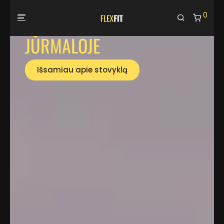
POKYČIŲ
0
STOVYKLA
JŪRMALOJE
Išsamiau apie stovyklą