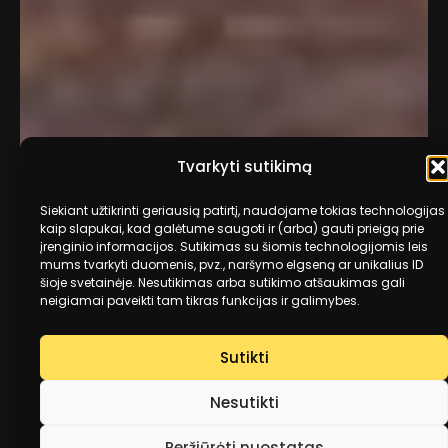
Tvarkyti sutikimą
Siekiant užtikrinti geriausią patirtį, naudojame tokias technologijas
kaip slapukai, kad galėtume saugoti ir (arba) gauti prieigą prie
įrenginio informacijos. Sutikimas su šiomis technologijomis leis
mums tvarkyti duomenis, pvz., naršymo elgseną ar unikalius ID
šioje svetainėje. Nesutikimas arba sutikimo atšaukimas gali
neigiamai paveikti tam tikras funkcijas ir galimybes.
Sutikti
Nesutikti
Peržiūrėti nuostatas