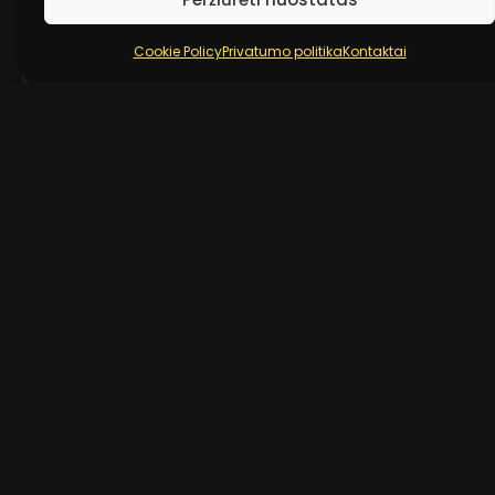
Ar reikia jums pagalbos?
Cookie Policy
Privatumo politika
Kontaktai
Rasa Vilkienė – sertifikuota sporto trenerė, sveikos
gyvensenos ir aktyvaus gyvenimo būdo propaguotoja.
Turėdama ilgametę patirtį sporto srityje, padedu
žmonėms pasiekti geriausią fizinę formą ir pagerinti
savijautą.