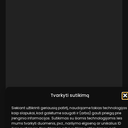
Tvarkyti sutikimą
Siekiant užtikrinti geriausią patirtį, naudojame tokias technologijas
kaip slapukai, kad galėtume saugoti ir (arba) gauti prieigą prie
įrenginio informacijos. Sutikimas su šiomis technologijomis leis
mums tvarkyti duomenis, pvz., naršymo elgseną ar unikalius ID