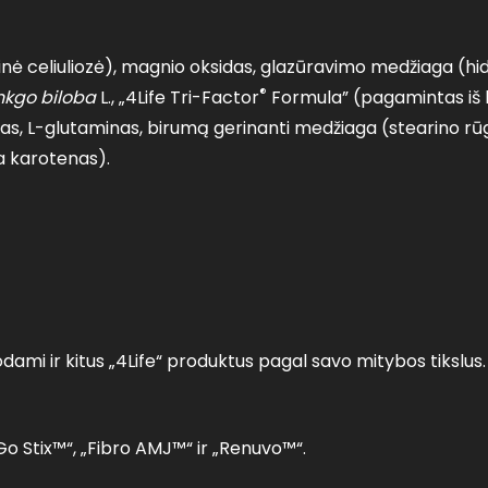
nė celiuliozė), magnio oksidas, glazūravimo medžiaga (hidr
®
nkgo biloba
L., „4Life Tri-Factor
Formula” (pagamintas iš 
inas, L-glutaminas, birumą gerinanti medžiaga (stearino rū
ta karotenas).
ami ir kitus „4Life“ produktus pagal savo mitybos tikslus.
 Stix™“, „Fibro AMJ™“ ir „Renuvo™“.