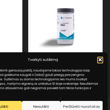
Tvarkyti sutikimą
4LifeTransform™ Man
tikrinti geriausią patirtį, naudojame tokias technologijas kaip
ad galėtume saugoti ir (arba) gauti prieigą prie įrenginio
€
50,49
os. Sutikimas su šiomis technologijomis leis mums tvarkyti
vz., naršymo elgseną ar unikalius ID šioje svetainėje. Nesutikimas
mo atšaukimas gali neigiamai paveikti tam tikras funkcijas ir
.
utikti
Nesutikti
Peržiūrėti nuostatas