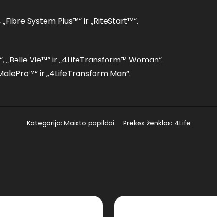
„Fibre System Plus™“ ir „RiteStart™“.
“, „Belle Vie™“ ir „4LifeTransform™ Woman“.
 „MalePro™“ ir „4LifeTransform Man“.
Kategorija:
Maisto papildai
Prekės ženklas:
4Life