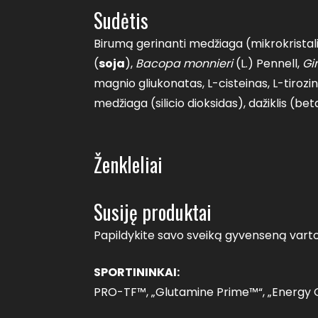
Sudėtis
Birumą gerinanti medžiaga (mikrokristali
(
soja
),
Bacopa monnieri
(L.) Pennell,
Gi
magnio gliukonatas, L-cisteinas, L-tiroz
medžiaga (silicio dioksidas), dažiklis (be
Ženkleliai
Susiję produktai
Papildykite savo sveiką gyvenseną vartod
SPORTININKAI:
PRO-TF™, „Glutamine Prime™“, „Energy Go