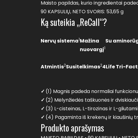
Maisto papildas, kurio ingredientai pade
90 KAPSULIŲ, NETO SVORIS: 53,65 g
Ką suteikia „ReCall“?
1
Nervų sistema
Mažina
Su aminorūg
1
nuovargį
2
2
Atmintis
Susitelkimas
4Life Tri-Fa
✓
(1) Magnis padeda normaliai funkcionuo
✓
(2) Mėlynžiedės taškuonės ir dviskiaučia
✓
(3) L-cisteinas, L-tirozinas ir L-gliutam
✓
(4) Pagaminta iš krekenų ir kiaušinių tr
Produkto aprašymas
MAISTO PAPILDAS • 90 KAPSULIŲ • NETO S