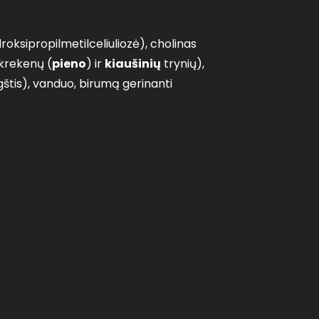
oksipropilmetilceliuliozė), cholinas
krekenų (
pieno
) ir
kiaušinių
trynių),
gštis), vanduo, birumą gerinanti