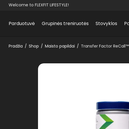
Welcome to FLEXFIT LIFESTYLE!
Parduotuvė
Grupinės treniruotės
Stovyklos
P
Pradžia
/
Shop
/
Maisto papildai
/
Transfer Factor ReCall™