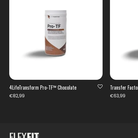
4LifeTransform Pro-TF™ Chocolate
Transfer Facto
€
82,99
€
63,99