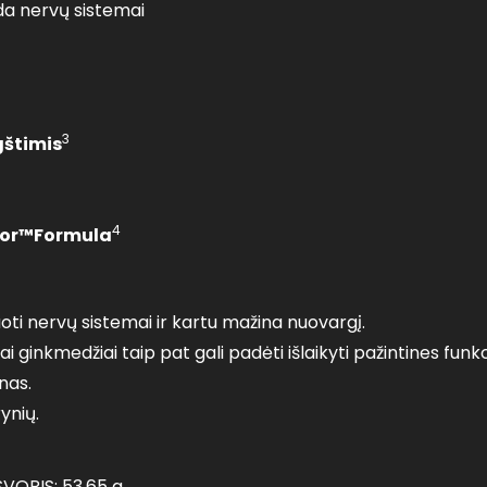
da nervų sistemai
3
štimis
4
ctor™Formula
ti nervų sistemai ir kartu mažina nuovargį.
i ginkmedžiai taip pat gali padėti išlaikyti pažintines funk
inas.
ynių.
VORIS: 53,65 g