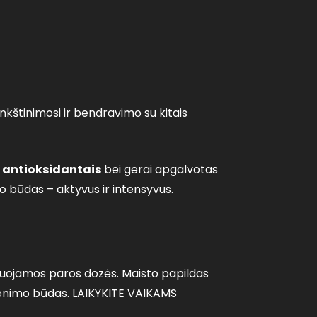
kštinimosi ir bendravimo su kitais
u
antioksidantais
bei gerai apgalvotas
o būdas – aktyvus ir intensyvus.
ojamos paros dozės. Maisto papildas
yvenimo būdas. LAIKYKITE VAIKAMS