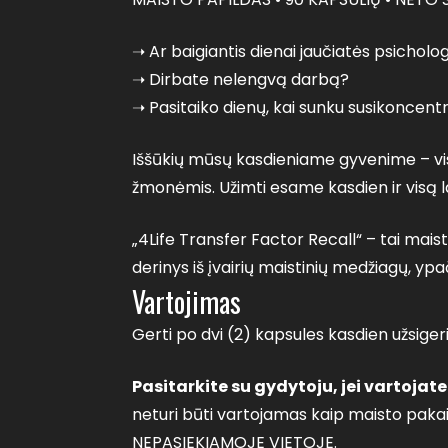
➝ Ar baigiantis dienai jaučiatės psichologi
➝ Dirbate nelengvą darbą?
➝ Pasitaiko dienų, kai sunku susikoncent
Iššūkių mūsų kasdieniame gyvenime – vis
žmonėmis. Užimti esame kasdien ir visą l
„4Life Transfer Factor Recall“ – tai mais
derinys iš įvairių maistinių medžiagų, y
Vartojimas
Gerti po dvi (2) kapsules kasdien užsiger
Pasitarkite su gydytoju, jei vartojat
neturi būti vartojamas kaip maisto pakai
NEPASIEKIAMOJE VIETOJE.