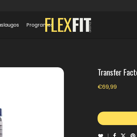
aslaugos
Programos
Transfer Fac
€
69,99