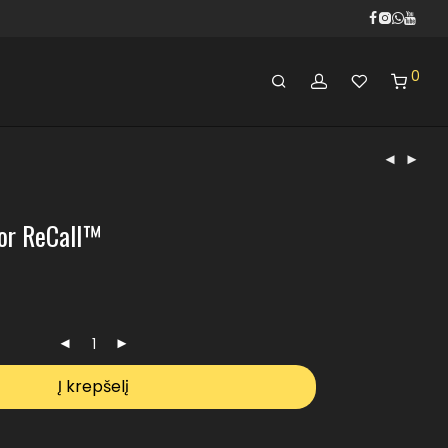
0
tor ReCall™
Į krepšelį