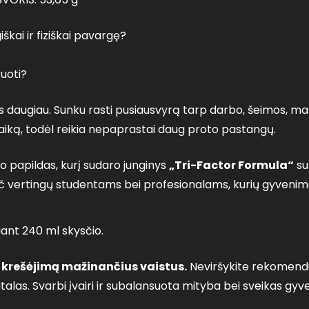
škai ir fiziškai pavargę?
ruoti?
 daugiau. Sunku rasti pusiausvyrą tarp darbo, šeimos, man
aiką, todėl reikia nepaprastai daug proto pastangų.
to papildas, kurį sudaro junginys
„Tri-Factor Formula“
s
pač vertingų studentams bei profesionalams, kurių gyvenim
iant 240 ml skysčio.
e krešėjimą mažinančius vaistus.
Neviršykite rekomendu
talas. Svarbi įvairi ir subalansuota mityba bei sveikas g