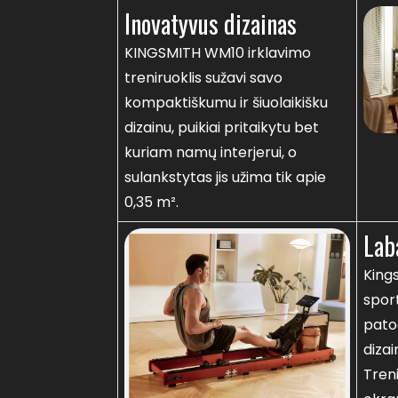
Inovatyvus dizainas
KINGSMITH WM10 irklavimo
treniruoklis sužavi savo
kompaktiškumu ir šiuolaikišku
dizainu, puikiai pritaikytu bet
kuriam namų interjerui, o
sulankstytas jis užima tik apie
0,35 m².
Lab
King
sport
pato
diza
Treni