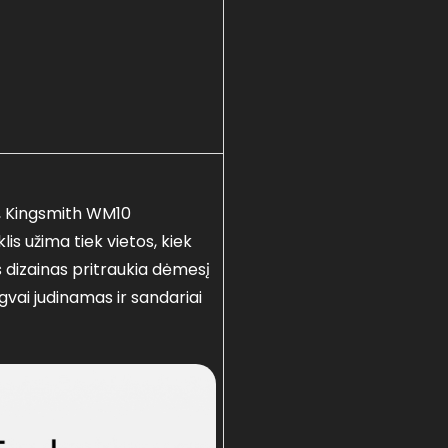
s, Kingsmith WM10
s užima tiek vietos, kiek
 dizainas pritraukia dėmesį
gvai judinamas ir sandariai