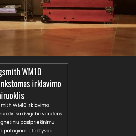
gsmith WM10
ankstomas irklavimo
niruoklis
smith WM10 irklavimo
iruoklis su dvigubu vandens
gnetiniu pasipriešinimu
ia patogiai ir efektyviai