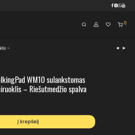
0
lis –
alkingPad WM10 sulankstomas
niruoklis – Riešutmedžio spalva
Į krepšelį