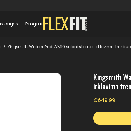
aslaugos
Programos
i
/
Kingsmith WalkingPad WM10 sulankstomas irklavimo treniruok
Kingsmith W
irklavimo tre
€
649,99