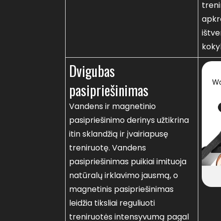
tren
apkr
ištv
koky
Dvigubas
pasipriešinimas
Vandens ir magnetinio
pasipriešinimo derinys užtikrina
itin sklandžią ir įvairiapusę
treniruotę. Vandens
pasipriešinimas puikiai imituoja
natūralų irklavimo jausmą, o
magnetinis pasipriešinimas
leidžia tiksliai reguliuoti
treniruotės intensyvumą pagal