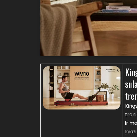
Kin
sul
tre
King
tren
ir ma
leidž