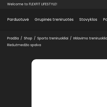
Welcome to FLEXFIT LIFESTYLE!
Parduotuvė
Grupinės treniruotės
Stovyklos
P
Pradžia
/
Shop
/
Sporto treniruokliai
/
Irklavimo treniruoklia
Riešutmedžio spalva