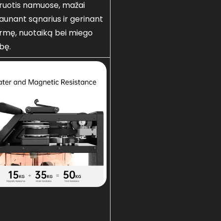
iruotis namuose, mažai
aunant sąnarius ir gerinant
ermę, nuotaiką bei miego
bę.