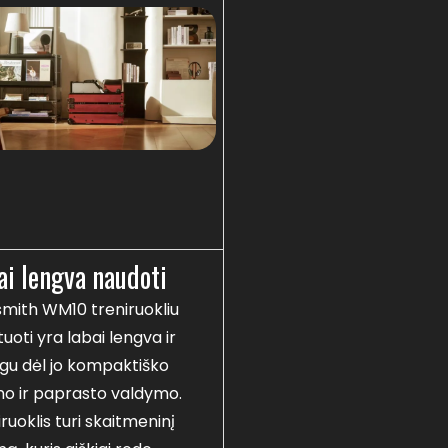
ai lengva naudoti
smith WM10 treniruokliu
uoti yra labai lengva ir
gu dėl jo kompaktiško
ino ir paprasto valdymo.
ruoklis turi skaitmeninį