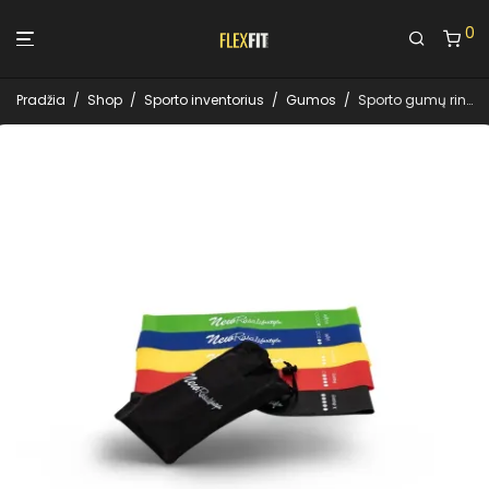
0
Pradžia
/
Shop
/
Sporto inventorius
/
Gumos
/
Sporto gumų rinkinys