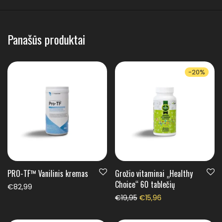
Panašūs produktai
-
20
%
PRO-TF™ Vanilinis kremas
Grožio vitaminai „Healthy
Choice“ 60 tablečių
€
82,99
Original price was: €19,9
Current price is: 
€
19,95
€
15,96