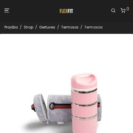
0
Pradžia
/
Shop
/
Gertuvės
/
Termosai
/
Termosas