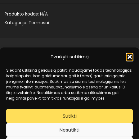
Produkto kodas:
N/A
Kategorija:
Termosai
Tvarkyti sutikimą
Mano paskyra
Siekiant užtikrinti geriausią patirtį, naudojame tokias technologijas
Kursų paskyra
kaip slapukai, kad galėtume saugoti ir (arba) gauti prieigą prie
įrenginio informacijos. Sutikimas su šiomis technologijomis leis
Kontaktai
mums tvarkyti duomenis, pvz., naršymo elgseną ar unikalius ID
šioje svetainėje. Nesutikimas arba sutikimo atšaukimas gali
Prekybos internetu taisyklės
neigiamai paveikti tam tikras funkcijas ir galimybes.
Privatumo politika
Sutikti
Grąžinimas
Nesutikti
Slapukų politika (EU)