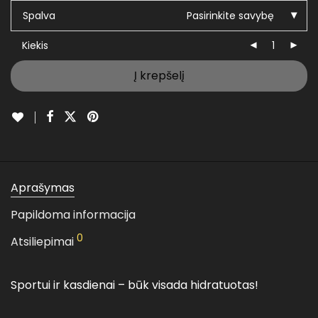
€39,99.
€29,99.
Spalva
Pasirinkite savybę
Kiekis
Į krepšelį
Aprašymas
Papildoma informacija
0
Atsiliepimai
Sportui ir kasdienai – būk visada hidratuotas!